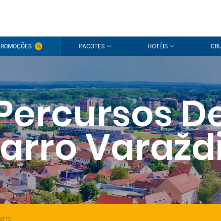
PROMOÇÕES
PACOTES
HOTÉIS
CRU
Percursos D
arro Varažd
arro