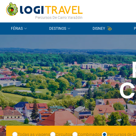
CONTACTO
PERGUNTAS FREQUENTES
Percursos De Carro Varaždin
FÉRIAS
DESTINOS
DISNEY
C
Todas as viagens
Circuitos
Combinados
Percursos de C