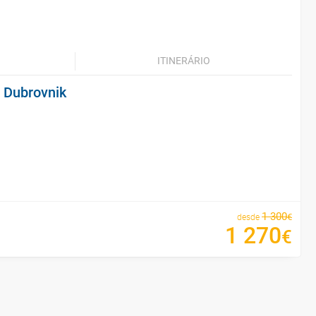
ITINERÁRIO
 Dubrovnik
1
300
€
desde
1
270
€