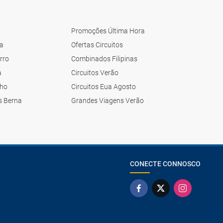
Promoções Última Hora
ca
Ofertas Circuitos
rro
Combinados Filipinas
a
Circuitos Verão
nho
Circuitos Eua Agosto
s Berna
Grandes Viagens Verão
CONECTE CONNOSCO