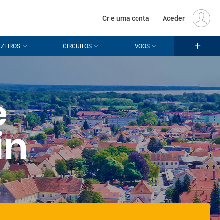
€
Origem
LISBOA (LIS)
PT
EUR
Crie uma conta
|
Aceder
ZEIROS
CIRCUITOS
VOOS
e
in