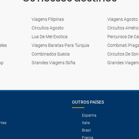
Viagens Filipinas
Viagens Agosto
Circuitos Agosto
Circuitos Améri
Lua De Mel Exotica
Percursos De Ca
eles
Viagens Baratas Para Turquia
Combinati Prag
Combinados Suecia
Circuitos De So
ap
Grandes Viagens Sofia
Grandes Viagen
OUTROS PAÍSES
Espanha
ntes
Italia
Brasil
França