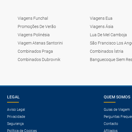
Viagens Funchal
Viagens Eua
Promoções De Verão
Viagens Ásia
Viagens Polinésia
Lua De Mel Camboja
Viagem Atenas Santorini
São Francisco Los Ang
Combinados Praga
Combinados Ístria
Combinados Dubrovnik
Banguecoque Siem Re
LEGAL
QUEM SOMOS
Aviso Legal
Guias de Viagem
Privacidade
Perguntas Freque
Segurança
Contacto
Política de Cookies
Afiliados