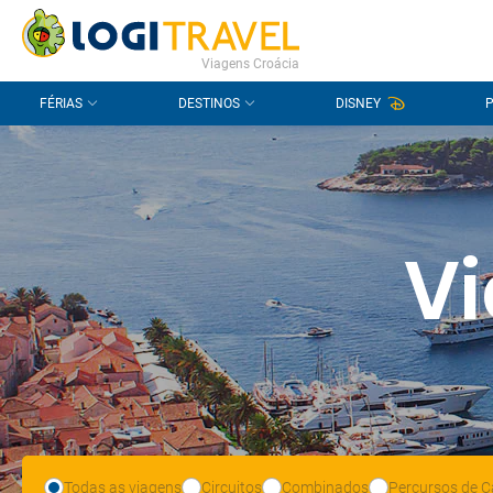
CONTACTO
PERGUNTAS FREQUENTES
Viagens Croácia
FÉRIAS
DESTINOS
DISNEY
V
Todas as viagens
Circuitos
Combinados
Percursos de C