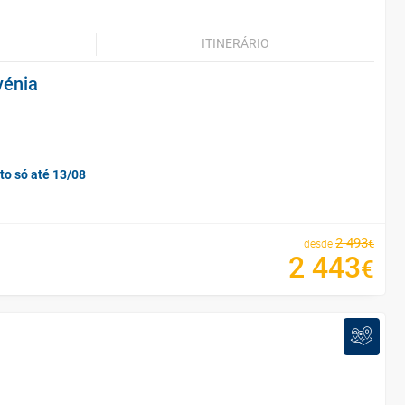
ITINERÁRIO
vénia
to só até 13/08
2
493
€
desde
2
443
€