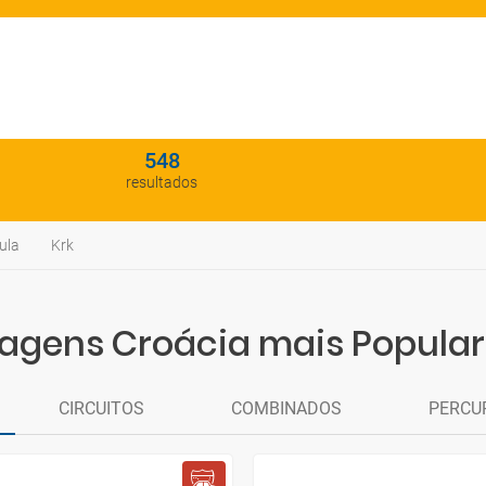
548
resultados
ula
Krk
agens Croácia mais Popula
CIRCUITOS
COMBINADOS
PERCU