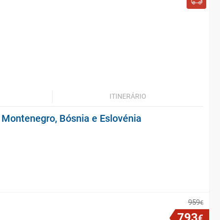
ITINERÁRIO
, Montenegro, Bósnia e Eslovénia
959
€
793
€