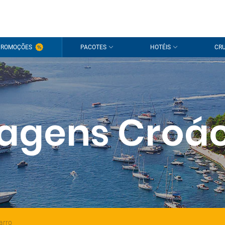
PROMOÇÕES
PACOTES
HOTÉIS
CRU
iagens Croác
arro