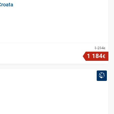
Croata
1
214
€
1
184
€