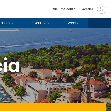
€
Origem
LISBOA (LIS)
PT
EUR
Crie uma conta
|
Aceder
ZEIROS
CIRCUITOS
VOOS
ia