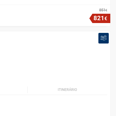
851
€
821
€
ITINERÁRIO