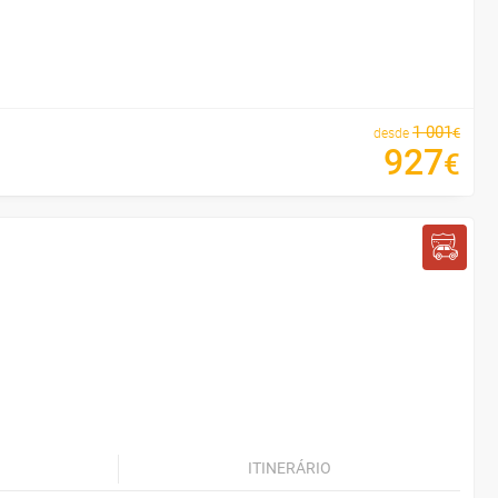
1
001
€
desde
927
€
ITINERÁRIO