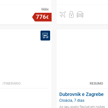
900
€
776
€
ITINERÁRIO
RESUMO
Dubrovnik e Zagrebe
Croácia, 7 dias
Ao seu gosto flexível em noites