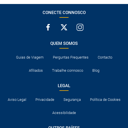
Consulte a documentação necessária para entrar os
destinos visitados e para trânsito nos países onde são feitas
escalas aéreas.
CONECTE CONNOSCO
QUEM SOMOS
Guias de Viagem
Perguntas Frequentes
Contacto
Afiliados
Trabalhe connosco
Blog
LEGAL
Aviso Legal
Privacidade
Segurança
Política de Cookies
Acessibilidade