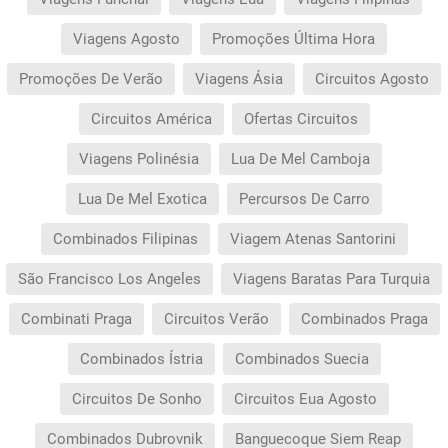
As condições desta campanha aplicam-se
apenas durante o período da sua vigência.
Viagens Agosto
Promoções Última Hora
Quaisquer alterações à reserva posteriores ao
fim da campanha ficam excluídas das condições
promocionais anteriormente mencionadas.
Promoções De Verão
Viagens Ásia
Circuitos Agosto
Desconto não acumulável.
Circuitos América
Ofertas Circuitos
Viagens Polinésia
Lua De Mel Camboja
Lua De Mel Exotica
Percursos De Carro
Combinados Filipinas
Viagem Atenas Santorini
São Francisco Los Angeles
Viagens Baratas Para Turquia
Combinati Praga
Circuitos Verão
Combinados Praga
Combinados Ístria
Combinados Suecia
Circuitos De Sonho
Circuitos Eua Agosto
Combinados Dubrovnik
Banguecoque Siem Reap