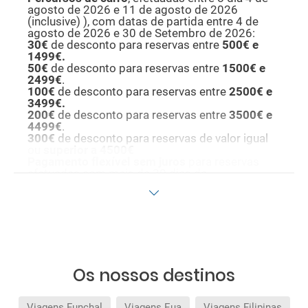
agosto de 2026 e 11 de agosto de 2026
(inclusive)
), com datas de partida entre 4 de
agosto de 2026 e 30 de Setembro de 2026:
30€
de desconto para reservas entre
500€ e
1499€.
50€
de desconto para reservas entre
1500€ e
2499€
.
100€
de desconto para reservas entre
2500€ e
3499€.
200€
de desconto para reservas entre
3500€ e
4499€
.
300€
de desconto para reservas de valor igual
ou
superior a 4500€
P
agamento flexível sem juros
para reservas
efetuadas com mais de 30 dias de
antecedência.
Seguro de viagem incluído
, com cobertura de
bagagem, perda de ligações e repatriamento.
Inclui ainda despesas médicas, bem como
despesas de cancelamento por terrorismo e/ou
catástrofes naturais até 3.000€ no estrangeiro.
Este seguro garante assistência básica no
destino; no entanto, caso pretenda reforçar esta
Os nossos destinos
assistência, deverá adicionar outros seguros
opcionais à sua compra (poderá selecioná-los
antes de confirmar a reserva).
Viagens Funchal
Viagens Eua
Viagens Filipinas