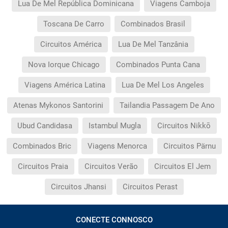
Lua De Mel República Dominicana
Viagens Camboja
Toscana De Carro
Combinados Brasil
Circuitos América
Lua De Mel Tanzânia
Nova Iorque Chicago
Combinados Punta Cana
Viagens América Latina
Lua De Mel Los Angeles
Atenas Mykonos Santorini
Tailandia Passagem De Ano
Ubud Candidasa
Istambul Mugla
Circuitos Nikkō
Combinados Bric
Viagens Menorca
Circuitos Pärnu
Circuitos Praia
Circuitos Verão
Circuitos El Jem
Circuitos Jhansi
Circuitos Perast
CONECTE CONNOSCO