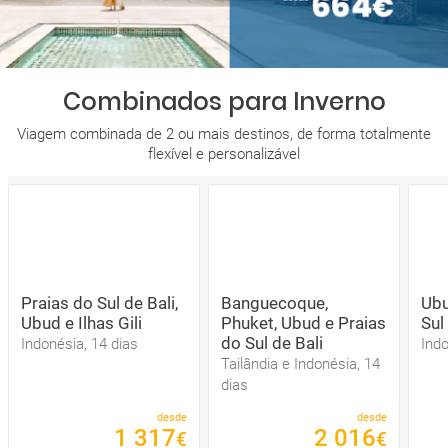
Combinados para Inverno
Viagem combinada de 2 ou mais destinos, de forma totalmente
flexível e personalizável
Praias do Sul de Bali,
Banguecoque,
Ubu
Ubud e Ilhas Gili
Phuket, Ubud e Praias
Sul
do Sul de Bali
Indonésia, 14 dias
Indo
Tailândia e Indonésia, 14
dias
desde
desde
1
317
2
016
€
€