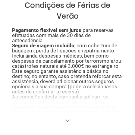
Condições de Férias de
Verão
P
agamento flexível sem juros
para reservas
efetuadas com mais de 30 dias de
antecedência.
Seguro de viagem incluído
, com cobertura de
bagagem, perda de ligações e repatriamento.
Inclui ainda despesas médicas, bem como
despesas de cancelamento por terrorismo e/ou
catástrofes naturais até 3.000€ no estrangeiro.
Este seguro garante assistência básica no
destino; no entanto, caso pretenda reforçar esta
assistência, deverá adicionar outros seguros
opcionais à sua compra (poderá selecioná-los
antes de confirmar a reserva).
As condições desta campanha aplicam-se
apenas durante o período da sua vigência.
Quaisquer alterações à reserva posteriores ao
fim da campanha ficam excluídas das condições
promocionais anteriormente mencionadas.
Desconto não acumulável.