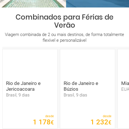
Combinados para Férias de
Verão
Viagem combinada de 2 ou mais destinos, de forma totalmente
flexível e personalizável
Rio de Janeiro e
Rio de Janeiro e
Mia
Jericoacoara
Búzios
EUA
Brasil, 9 dias
Brasil, 9 dias
desde
desde
1
178
1
232
€
€