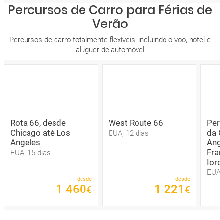
Percursos de Carro para Férias de
Verão
Percursos de carro totalmente flexíveis, incluindo o voo, hotel e
aluguer de automóvel
Rota 66, desde
West Route 66
Per
Chicago até Los
da 
EUA, 12 dias
Angeles
Ang
Fra
EUA, 15 dias
Ior
EUA
desde
desde
1
460
1
221
€
€