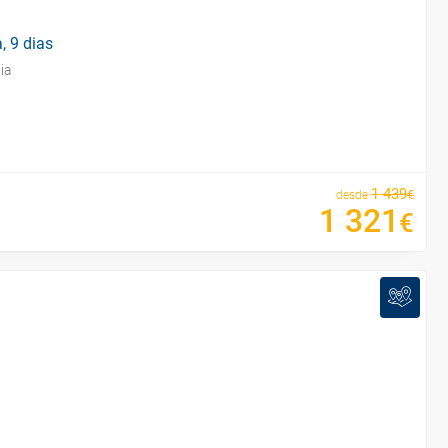
, 9 dias
ia
1
439
€
desde
1
321
€