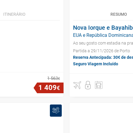
ITINERÁRIO
RESUMO
Nova Iorque e Bayahi
EUA e República Dominicana
Ao seu gosto com estadia na pra
Partida a 29/11/2026 de Porto
Reserva Antecipada: 30€ de de
Seguro Viagem Incluído
1
563
€
1
409
€