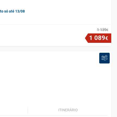
to só até 13/08
1
139
€
1
089
€
ITINERÁRIO