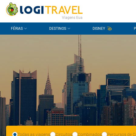
CONTACTO
PERGUNTAS FREQUENTES
Viagens Eua
FÉRIAS
DESTINOS
DISNEY
Todas as viagens
Circuitos
Combinados
Percursos de C