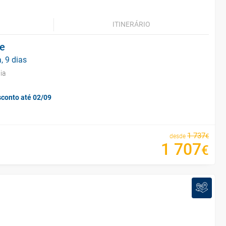
ITINERÁRIO
be
, 9 dias
ia
sconto até 02/09
1
737
€
desde
1
707
€