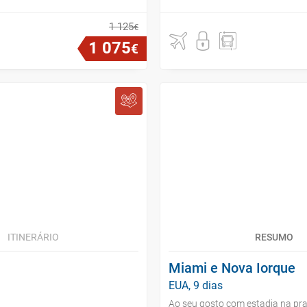
1
125
€
1
075
€
ITINERÁRIO
RESUMO
Miami e Nova Iorque
EUA, 9 dias
Ao seu gosto com estadia na pra