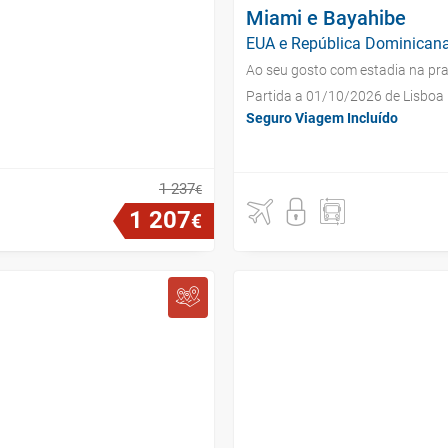
Miami e Bayahibe
EUA e República Dominicana
Ao seu gosto com estadia na pra
Partida a 01/10/2026 de Lisboa
Seguro Viagem Incluído
1
237
€
1
207
€