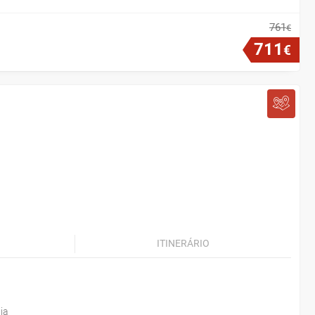
761
€
711
€
ITINERÁRIO
ia