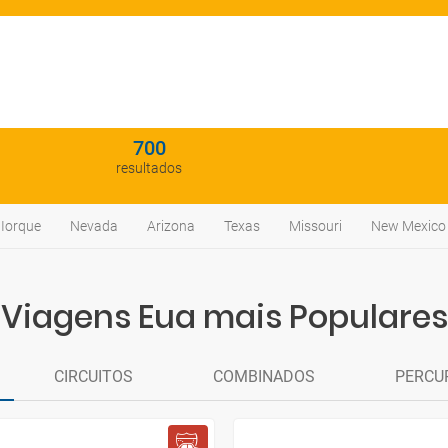
700
resultados
Iorque
Nevada
Arizona
Texas
Missouri
New Mexico
Viagens Eua mais Populares
CIRCUITOS
COMBINADOS
PERCU