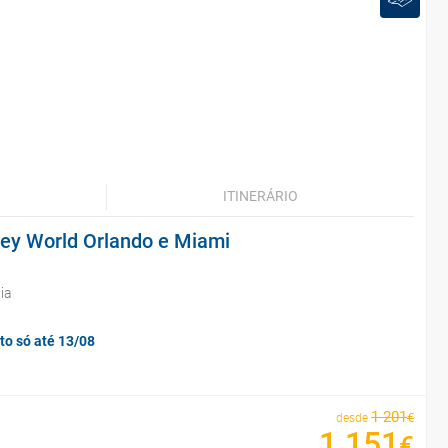
ITINERÁRIO
ney World Orlando e Miami
ia
to só até 13/08
1
201
€
desde
1
151
€