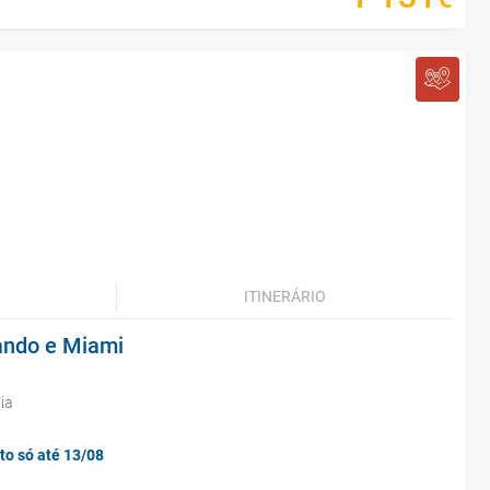
ITINERÁRIO
ando e Miami
ia
to só até 13/08