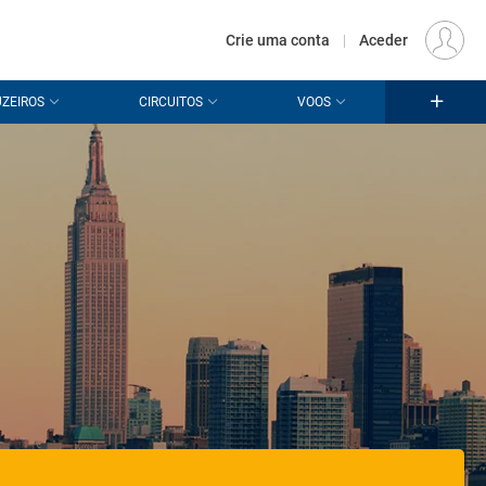
€
Origem
LISBOA (LIS)
PT
EUR
Crie uma conta
|
Aceder
ZEIROS
CIRCUITOS
VOOS
a