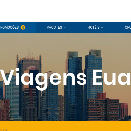
PROMOÇÕES
PACOTES
HOTÉIS
CRU
Viagens Eu
arro