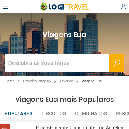
Viagens Eua
Descubra as suas férias
Home
Grandes Viagens
America
Viagens Eua
Viagens Eua mais Populares
POPULARES
CIRCUITOS
COMBINADOS
PERC
Rota 66, desde Chicago até Los Angeles