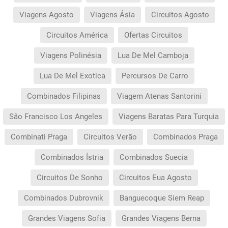
apenas durante o período da sua vigência.
Viagens Agosto
Viagens Ásia
Circuitos Agosto
Quaisquer alterações à reserva posteriores ao
fim da campanha ficam excluídas das condições
promocionais anteriormente mencionadas.
Circuitos América
Ofertas Circuitos
Desconto não acumulável.
Viagens Polinésia
Lua De Mel Camboja
Lua De Mel Exotica
Percursos De Carro
Combinados Filipinas
Viagem Atenas Santorini
São Francisco Los Angeles
Viagens Baratas Para Turquia
Combinati Praga
Circuitos Verão
Combinados Praga
Combinados Ístria
Combinados Suecia
Circuitos De Sonho
Circuitos Eua Agosto
Combinados Dubrovnik
Banguecoque Siem Reap
Grandes Viagens Sofia
Grandes Viagens Berna