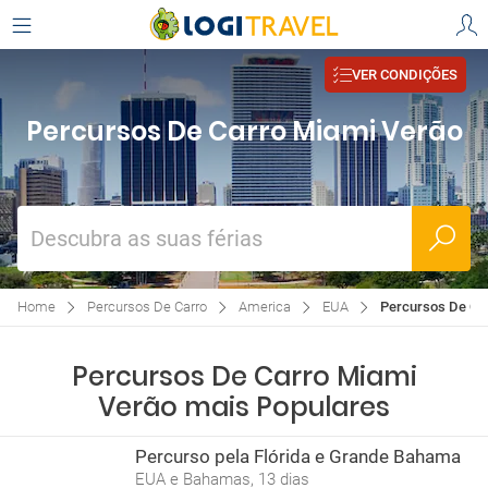
VER CONDIÇÕES
Percursos De Carro Miami Verão
Descubra as suas férias
Home
Percursos De Carro
America
EUA
Percursos De Ca
Percursos De Carro Miami
Verão mais Populares
Percurso pela Flórida e Grande Bahama
EUA e Bahamas, 13 dias