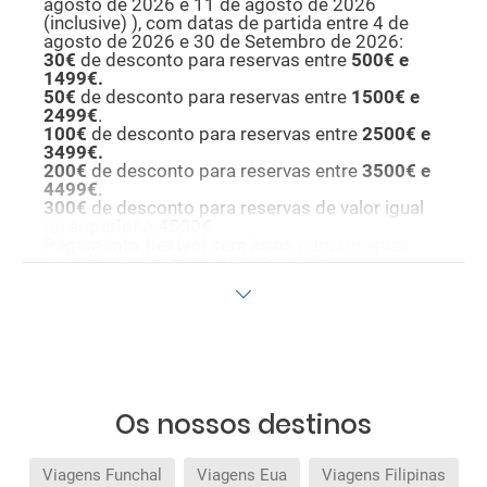
agosto de 2026 e 11 de agosto de 2026
(inclusive)
), com datas de partida entre 4 de
agosto de 2026 e 30 de Setembro de 2026:
30€
de desconto para reservas entre
500€ e
1499€.
50€
de desconto para reservas entre
1500€ e
2499€
.
100€
de desconto para reservas entre
2500€ e
3499€.
200€
de desconto para reservas entre
3500€ e
4499€
.
300€
de desconto para reservas de valor igual
ou
superior a 4500€
P
agamento flexível sem juros
para reservas
efetuadas com mais de 30 dias de
antecedência.
Seguro de viagem incluído
, com cobertura de
bagagem, perda de ligações e repatriamento.
Inclui ainda despesas médicas, bem como
despesas de cancelamento por terrorismo e/ou
catástrofes naturais até 3.000€ no estrangeiro.
Este seguro garante assistência básica no
destino; no entanto, caso pretenda reforçar esta
Os nossos destinos
assistência, deverá adicionar outros seguros
opcionais à sua compra (poderá selecioná-los
antes de confirmar a reserva).
Viagens Funchal
Viagens Eua
Viagens Filipinas
As condições desta campanha aplicam-se