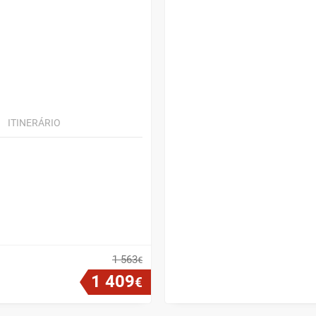
ITINERÁRIO
1
563
€
1
409
€