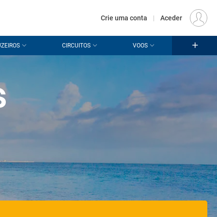
€
Origem
LISBOA (LIS)
PT
EUR
Crie uma conta
|
Aceder
ZEIROS
CIRCUITOS
VOOS
s
e