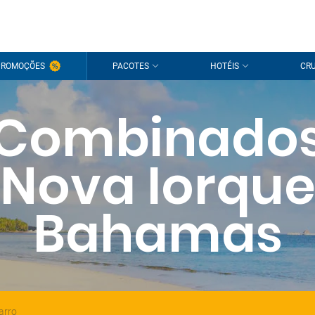
PROMOÇÕES
PACOTES
HOTÉIS
CRU
Combinado
Nova Iorqu
Bahamas
arro