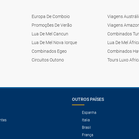
Europa De Comboio
Viagens Austrál
Promoções De Verão
Viagens Amazo
Lua De Mel Cancun
Combinados Tur
Lua De Mel Nova Iorque
Lua De Mel Áfric
Combinados Egeo
Combinados Ha
Circuitos Outono
Tours Luxo Afri
OUTROS PAÍSES
Espanha
ntes
Italia
Brasil
França