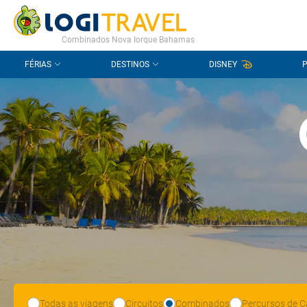
CONTACTO
PERGUNTAS FREQUENTES
Combinados Nova Iorque Bahamas
FÉRIAS
DESTINOS
DISNEY
Todas as viagens
Circuitos
Combinados
Percursos de C