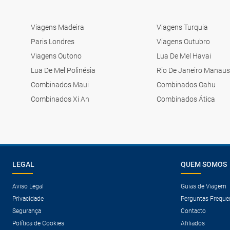
Viagens Madeira
Viagens Turquia
Paris Londres
Viagens Outubro
Viagens Outono
Lua De Mel Havai
Lua De Mel Polinésia
Rio De Janeiro Manaus
Combinados Maui
Combinados Oahu
Combinados Xi An
Combinados Ática
LEGAL
QUEM SOMOS
Aviso Legal
Guias de Viagem
Privacidade
Perguntas Freque
Segurança
Contacto
Política de Cookies
Afiliados