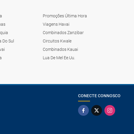
ia
Promoções Última Hora
nas
Viagens Havai
quia
Combinados Zanzibar
a Do Sul
Circuitos Kwale
vai
Combinados Kauai
ca
Lua De Mel Ee.Uu.
CONECTE CONNOSCO