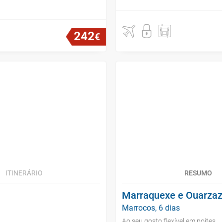
242
€
ITINERÁRIO
RESUMO
Marraquexe e Ouarzaz
Marrocos, 6 dias
Ao seu gosto flexível em noites