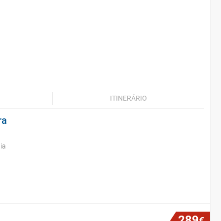
ITINERÁRIO
ra
ia
289
€