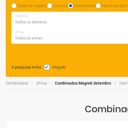
Todas as viagens
Circuitos
Combinados
Percursos de C
Destinos
Zona
Magreb
A pesquisa inclui
:
Combinados
África
Combinados Magreb Setembro
Marr
Combinad