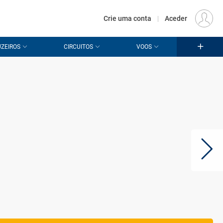
€
Origem
LISBOA (LIS)
PT
EUR
Crie uma conta
|
Aceder
ZEIROS
CIRCUITOS
VOOS