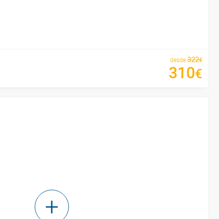
322
€
desde
310
€