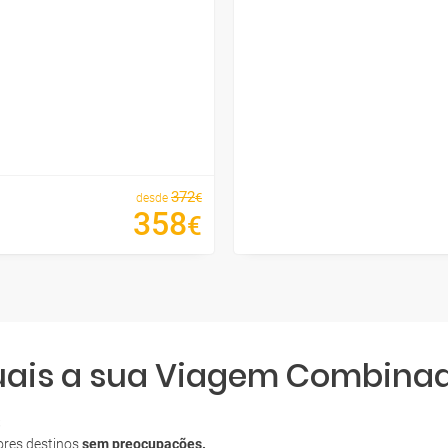
372
€
desde
358
€
quais a sua Viagem Combina
S
ores destinos
sem preocupações.