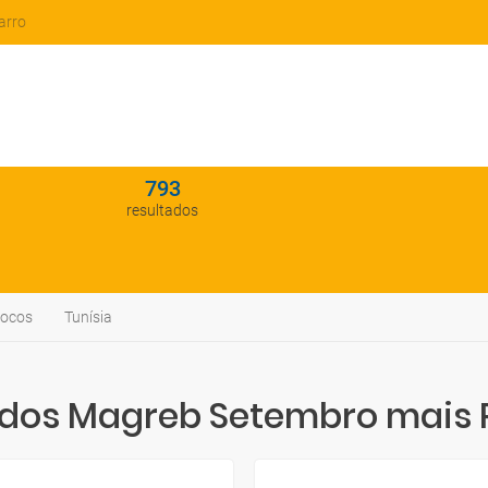
arro
793
resultados
ocos
Tunísia
os Magreb Setembro mais 