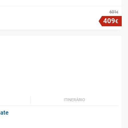
601
€
409
€
ITINERÁRIO
ate