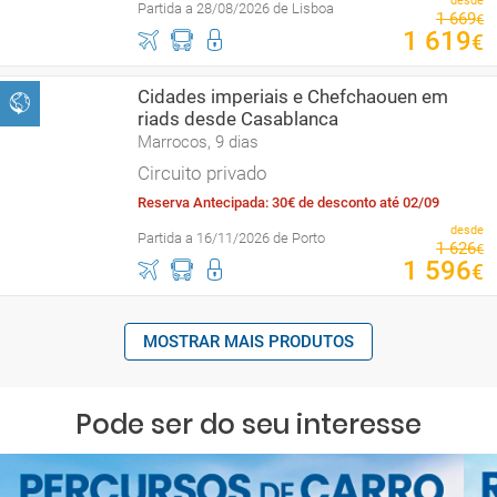
desde
Partida a 28/08/2026 de Lisboa
1
669
€
1
619
€
Cidades imperiais e Chefchaouen em
riads desde Casablanca
Marrocos, 9 dias
Circuito privado
Reserva Antecipada: 30€ de desconto até 02/09
desde
Partida a 16/11/2026 de Porto
1
626
€
1
596
€
MOSTRAR MAIS PRODUTOS
Pode ser do seu interesse