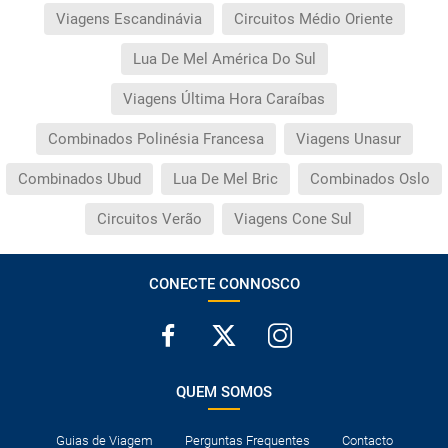
Viagens Escandinávia
Circuitos Médio Oriente
Lua De Mel América Do Sul
Viagens Última Hora Caraíbas
Combinados Polinésia Francesa
Viagens Unasur
Combinados Ubud
Lua De Mel Bric
Combinados Oslo
Circuitos Verão
Viagens Cone Sul
CONECTE CONNOSCO
QUEM SOMOS
Guias de Viagem
Perguntas Frequentes
Contacto