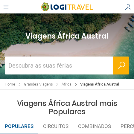
Viagens África Austral
Descubra as suas férias
Home
Grandes Viagens
África
Viagens África Austral
Viagens África Austral mais
Populares
POPULARES
CIRCUITOS
COMBINADOS
PERC