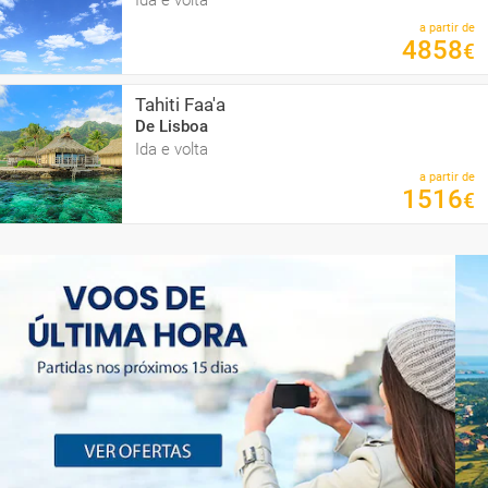
Ida e volta
a partir de
4858
€
Tahiti Faa'a
De Lisboa
Ida e volta
a partir de
1516
€