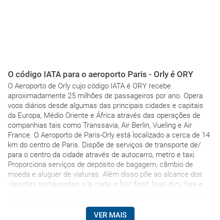
O código IATA para o aeroporto Paris - Orly é ORY
O Aeroporto de Orly cujo código IATA é ORY recebe
aproximadamente 25 milhões de passageiros por ano. Opera
voos diários desde algumas das principais cidades e capitais
da Europa, Médio Oriente e África através das operações de
companhias tais como Transsavia, Air Berlin, Vueling e Air
France. O Aeroporto de Paris-Orly está localizado a cerca de 14
km do centro de Paris. Dispõe de serviços de transporte de/
para o centro da cidade através de autocarro, metro e taxi.
Proporciona serviços de depósito de bagagem, câmbio de
moeda e aluguer de viaturas. Além disso põe ao alcance dos
viajantes restaurantes a la carte e fast food, lojas duty free e
estacionamento. Dentro das instalações apresenta os hotéis
Hilton Paris Orly e Ibis Orly
VER MAIS