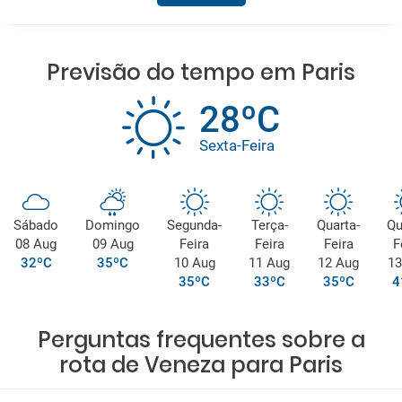
Previsão do tempo em Paris
28ºC
Sexta-Feira
Sábado
Domingo
Segunda-
Terça-
Quarta-
Qu
08 Aug
09 Aug
Feira
Feira
Feira
F
32ºC
35ºC
10 Aug
11 Aug
12 Aug
13
35ºC
33ºC
35ºC
4
Perguntas frequentes sobre a
rota de Veneza para Paris