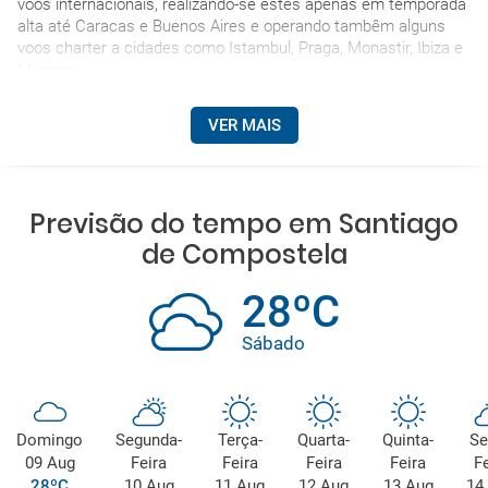
voos internacionais, realizando-se estes apenas em temporada
alta até Caracas e Buenos Aires e operando tambêm alguns
voos charter a cidades como Istambul, Praga, Monastir, Ibiza e
Menorca.
VER MAIS
Previsão do tempo em Santiago
de Compostela
28ºC
Sábado
Domingo
Segunda-
Terça-
Quarta-
Quinta-
Se
09 Aug
Feira
Feira
Feira
Feira
Fe
28ºC
10 Aug
11 Aug
12 Aug
13 Aug
14