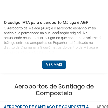
O código IATA para o aeroporto Málaga é AGP
O Aeroporto de Málaga (AGP) é o aeroporto espanhol mais
antigo que permanece na sua localização original. Na
actualidade ocupa o quarto lugar no que concerne a volume de
tráfego entre os aeroportos de Espanha, está situado no
distrito de Churriana, a 8 quilómetros do centro de Málaga e
comunica a toda a Costa do Sol.
VER MAIS
Aeroportos de Santiago de
Compostela
AEROPORTO DE SANTIAGO DE COMPOSTELA
AERO