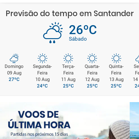
Previsão do tempo em Santander
26ºC
Sábado
Domingo
Segunda-
Terça-
Quarta-
Quinta-
Se
09 Aug
Feira
Feira
Feira
Feira
Fe
27ºC
10 Aug
11 Aug
12 Aug
13 Aug
14
24ºC
25ºC
25ºC
25ºC
2