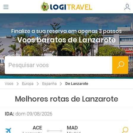
Finalize a sua reserva em apenas 3 passos
Voos baratos de Lanzarote
Pesquisar voos
Voos
Europa
Espanha
De Lanzarote
Melhores rotas de Lanzarote
IDA
:
dom 09/08/2026
ACE
MAD