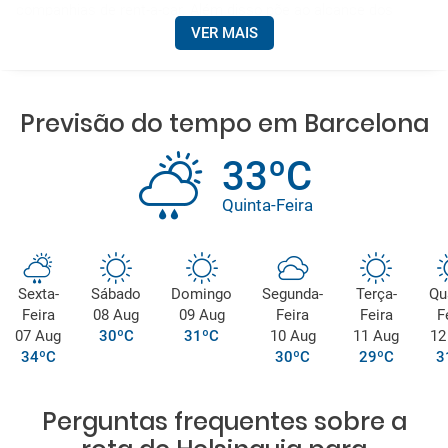
companhias de rent-a-car. Além disso põe ao alcance dos
viajentes restaurantes a la carte e fast food, lojas duty free,
VER MAIS
estacionamento e hotéis.
Previsão do tempo em Barcelona
33ºC
Quinta-Feira
Sexta-
Sábado
Domingo
Segunda-
Terça-
Qu
Feira
08 Aug
09 Aug
Feira
Feira
F
07 Aug
30ºC
31ºC
10 Aug
11 Aug
12
34ºC
30ºC
29ºC
3
Perguntas frequentes sobre a