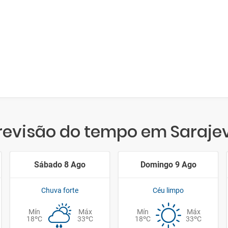
revisão do tempo em Saraje
Sábado 8 Ago
Domingo 9 Ago
Chuva forte
Céu limpo
Mín
Máx
Mín
Máx
18ºC
33ºC
18ºC
33ºC