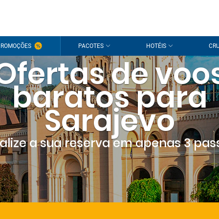
PROMOÇÕES
PACOTES
HOTÉIS
CRU
Ofertas de voo
baratos para
Sarajevo
nalize a sua reserva em apenas 3 pas