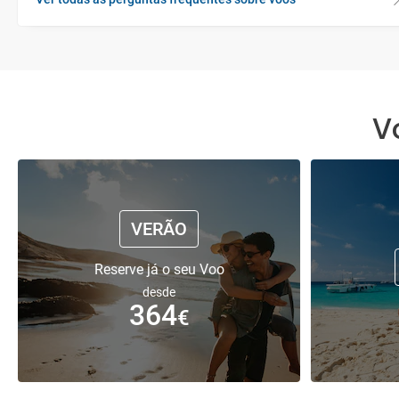
V
VERÃO
Reserve já o seu Voo
desde
364
€