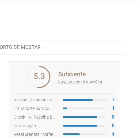
ORTO DE MOSTAR
Suficiente
5.3
baseada em 6 opiniões
7
Acessos / comunicações
1
Transporte público
8
Check-in / Recolha bagagem
8
Informação
4
Restaurantes / Cafetarias