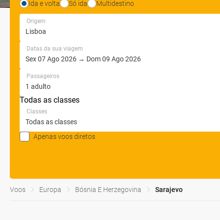
Ida e volta
Só ida
Multidestino
Origem
Datas da sua viagem
Passageiros
Todas as classes
Classes
Apenas voos diretos
Voos
Europa
Bósnia E Herzegovina
Sarajevo