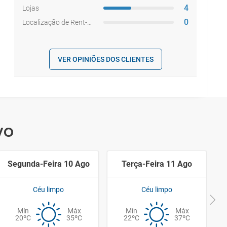
4
Lojas
0
Localização de Rent-a-car
VER OPINIÕES DOS CLIENTES
vo
Segunda-Feira 10 Ago
Terça-Feira 11 Ago
Céu limpo
Céu limpo
Mín
Máx
Mín
Máx
20ºC
35ºC
22ºC
37ºC