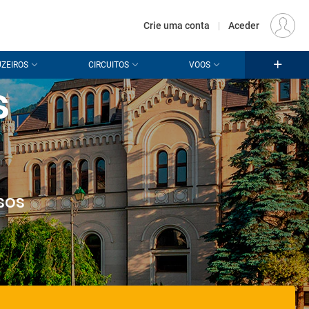
€
Origem
LISBOA (LIS)
PT
EUR
Crie uma conta
|
Aceder
ZEIROS
CIRCUITOS
VOOS
s
sos