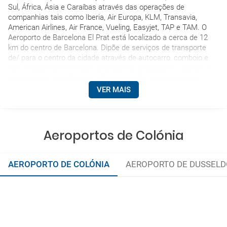
Sul, África, Ásia e Caraíbas através das operações de
companhias tais como Iberia, Air Europa, KLM, Transavia,
American Airlines, Air France, Vueling, Easyjet, TAP e TAM. O
Aeroporto de Barcelona El Prat está localizado a cerca de 12
km do centro de Barcelona. Dipõe de serviços de transporte
de/ para o centro da cidade através de autocarro, comboio e
taxi. Proporciona serviços de depósito de bagagem, câmbio e
companhias de rent-a-car. Além disso põe ao alcance dos
viajentes restaurantes a la carte e fast food, lojas duty free,
VER MAIS
estacionamento e hotéis.
Aeroportos de Colónia
AEROPORTO DE COLÓNIA
AEROPORTO DE DUSSELD