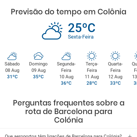
Previsão do tempo em Colônia
25ºC
Sexta-Feira
Sábado
Domingo
Segunda-
Terça-
Quarta-
Qu
08 Aug
09 Aug
Feira
Feira
Feira
F
31ºC
35ºC
10 Aug
11 Aug
12 Aug
13
36ºC
28ºC
33ºC
3
Perguntas frequentes sobre a
rota de Barcelona para
Colónia
Que aeroportos têm ligações de Barcelona para Colónia?