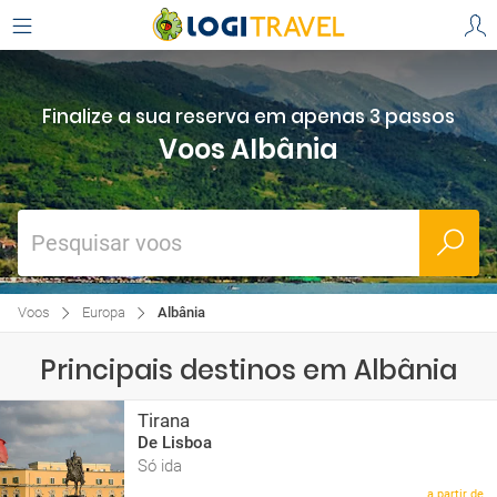
Finalize a sua reserva em apenas 3 passos
Voos Albânia
Pesquisar voos
Voos
Europa
Albânia
Principais destinos em Albânia
Tirana
De Lisboa
Só ida
a partir de