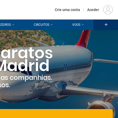
€
Origem
LISBOA (LIS)
PT
EUR
Crie uma conta
|
Aceder
ZEIROS
CIRCUITOS
VOOS
Iniciar sessão
zer voltar a receber a sua visita.
essão
para as suas promoções.
aratos
crie a sua conta
em conta?
É muito fácil criar uma:
Madrid
ias companhias.
sos.