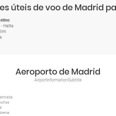
s úteis de voo de Madrid p
stino
 - Hatta
alim
a
Aeroporto de Madrid
AirportInformationSubtitle
 entrada
outras
e
istema