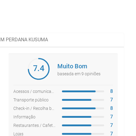
LIM PERDANA KUSUMA
Muito Bom
7.4
baseada em 9 opiniões
8
Acessos / comunicações
7
Transporte público
8
Check-in / Recolha bagagem
7
Informação
7
Restaurantes / Cafetarias
7
Lojas