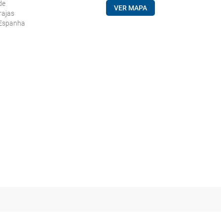
de
VER MAPA
rajas
 Espanha