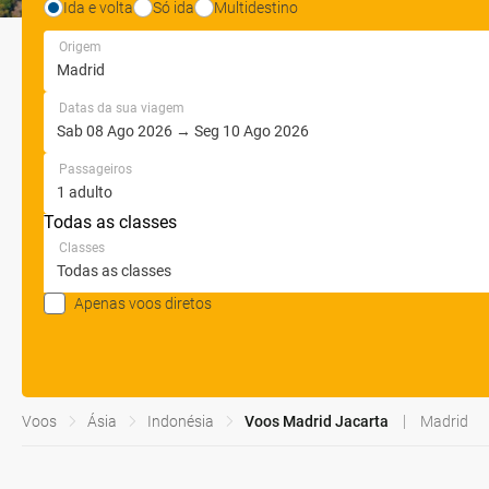
Ida e volta
Só ida
Multidestino
Origem
Datas da sua viagem
Passageiros
Todas as classes
Classes
Apenas voos diretos
Voos
Ásia
Indonésia
Voos Madrid Jacarta
Madrid