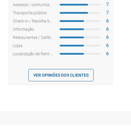
7
Acessos / comunicações
7
Transporte público
6
Check-in / Recolha bagagem
6
Informação
6
Restaurantes / Cafetarias
6
Lojas
6
Localização de Rent-a-car
VER OPINIÕES DOS CLIENTES