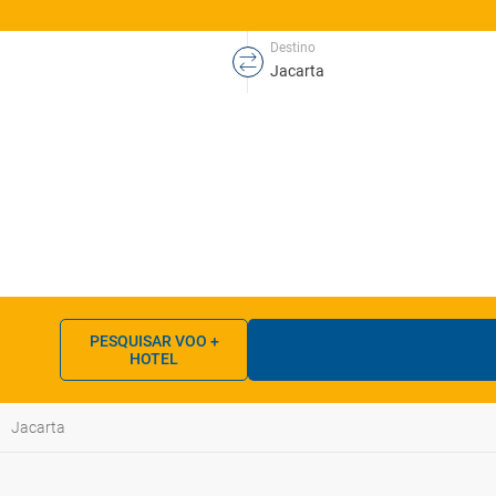
Destino
PESQUISAR VOO +
HOTEL
Jacarta