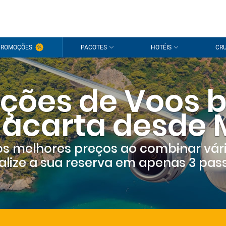
Olá!
PROMOÇÕES
PACOTES
HOTÉIS
CRU
É um pra
Inicie s
ções de Voos b
Ainda não t
Jacarta desde 
s melhores preços ao combinar vár
alize a sua reserva em apenas 3 pas