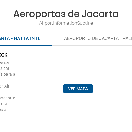
Aeroportos de Jacarta
AirportInformationSubtitle
RTA - HATTA INTL
AEROPORTO DE JACARTA - HA
 CGK
es da
s por
is para a
, Air
VER MAPA
ransporte
enta
os e