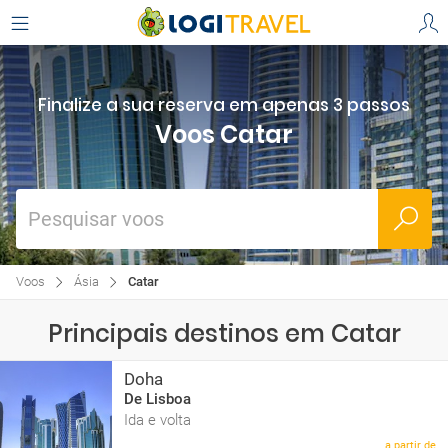
Finalize a sua reserva em apenas 3 passos
Voos Catar
Pesquisar voos
Voos
Ásia
Catar
Principais destinos em Catar
Doha
De Lisboa
Ida e volta
a partir de