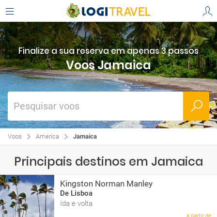
Finalize a sua reserva em apenas 3 passos
Voos Jamaica
Pesquisar voos
Voos
America
Jamaica
Principais destinos em Jamaica
Kingston Norman Manley
De Lisboa
Ida e volta
a partir de