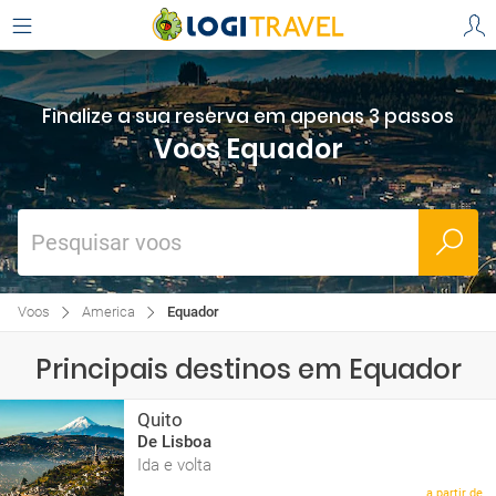
Finalize a sua reserva em apenas 3 passos
Voos Equador
Pesquisar voos
Voos
America
Equador
Principais destinos em Equador
Quito
De Lisboa
Ida e volta
a partir de