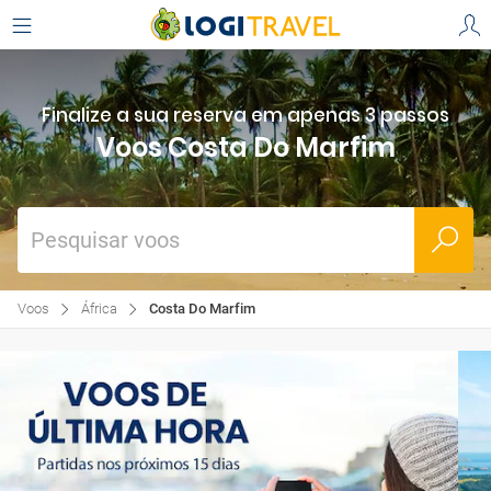
Finalize a sua reserva em apenas 3 passos
Voos Costa Do Marfim
Pesquisar voos
Voos
África
Costa Do Marfim