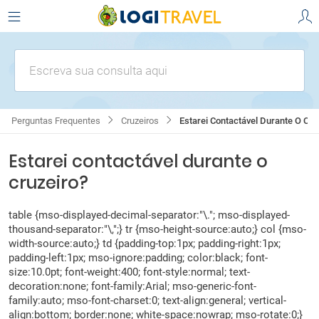
Escreva sua consulta aqui
Perguntas Frequentes
Cruzeiros
Estarei Contactável Durante O Cru
Estarei contactável durante o
cruzeiro?
table {mso-displayed-decimal-separator:"\."; mso-displayed-
thousand-separator:"\,";} tr {mso-height-source:auto;} col {mso-
width-source:auto;} td {padding-top:1px; padding-right:1px;
padding-left:1px; mso-ignore:padding; color:black; font-
size:10.0pt; font-weight:400; font-style:normal; text-
decoration:none; font-family:Arial; mso-generic-font-
family:auto; mso-font-charset:0; text-align:general; vertical-
align:bottom; border:none; white-space:nowrap; mso-rotate:0;}