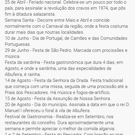
25 de Abril - Feriado nacional. Celebra-se um pouco por todo o
país, para assinalar a revolução dos cravos em 1974, que pôs
fim à ditadura salazarista.
Semana Santa - Decorre entre Maio e Abril e coincide
normalmente com o Carnaval da região, onde a festa costuma
durar mais dias que noutras localidades.
10 de Junho - Dia de Portugal, de Camões e das Comunidades
Portuguesas.
29 de Junho - Festa de São Pedro. Marcada com procissões e
música.
Festa da sardinha - Festa gastronómica que dura 4 dias, em
Agosto, e onde a sardinha, uma das especialidades de
Albufeira, é rainha.
14 de Agosto - Festa da Senhora da Orada. Festa tradicional
que começa com uma missa, seguida de uma procissão até a
Praia dos Pescadores. Há música e fogos-de-artifício.
15 de Agosto - Festa da Assunção de Nossa Senhora.
20 de Agosto - Dia do município. Assinala a data em que o rei D.
Manuel I ofereceu o foral à vila de Albufeira.
Festival de Gastronomia - Realiza-se em Setembro, nos
restaurantes do concelho. Dura aproximadamente uma
semana e permite apreciar o melhor da comida algarvia.
1 e 2 de Setembro - Festa do Pescador. Com ligação ao mar,