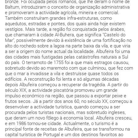
bronze. Foi ocupada pelos romanos, que lhe deram o nome de
Baltum, introduziram o conceito de organização administrativa
e promoveram a actividade agrícola, mineira e comercial.
Também construíram grandes infra-estruturas, como
aquedutos, estradas e pontes, dos quais ainda hoje existem
vestígios. Mais tarde, a região foi conquistada pelos árabes,
que chamaram à cidade Al-Buhera, que significa "Castelo do
Mar", possivelmente devido à existência de uma fortificação no
alto do rochedo sobre a lagoa na parte baixa da vila, e que viria
a ser a origem do nome actual da localidade. Albufeira foi uma
das cidades mais fustigadas pelas catástrofes naturais a Sul
do país. O terramoto de 1755 foi a que mais estragos causou,
sobretudo devido ao maremoto com que culminou, que fez com
que o mar a invadisse a vila e destruísse quase todos os
edifícios. A reconstrução foi lenta e só algumas décadas
depois Albufeira começou a recuperar da tragédia. A partir do
século XIX, a actividade piscatória promoveu um grande
impulso económico na região, que passou a exportar peixe e
frutos secos. Já a partir dos anos 60, no século XX, começou a
desenvolver a actividade turística, quando começou a ser
procurada pelos turistas nacionais, mas sobretudo ingleses,
que deram um novo fôlego à economia local. Albufeira cresceu,
e em 1986 tornou-se cidade. Actualmente, o turismo é a
principal fonte de receitas de Albufeira, que se transformou na
capital turística de Portugal e um dos destinos favoritos ao