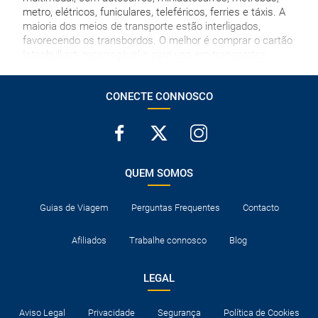
metro, elétricos, funiculares, teleféricos, ferries e táxis. A
maioria dos meios de transporte estão interligados,
favorecendo os transbordos. O melhor é comprar o cartão
Istanbulkart, recarregável e para uso em transportes
públicos, uma espécie de passe com diferentes opções de
número de viagens. É válido até cinco pessoas e aplica
CONECTE CONNOSCO
descontos interessantes. Existem inúmeros pontos de
recarga e o custo das viagens é muito baixo.
O Grande Bazar e o Bazar Egípcio permanecerão fechados
em feriados religiosos, domingos e feriados nacionais. Por
favor consulte.
QUEM SOMOS
O cartão de crédito é considerado uma garantia, pelo que,
por vezes, o seu uso é imprescindível para se registar nos
hotéis.
Guias de Viagem
Perguntas Frequentes
Contacto
Normalmente os hotéis dispõem de berços para bebés.
Afiliados
Trabalhe connosco
Blog
Caso contrário, terão de dividir cama com um adulto.
Consulte a documentação necessária para entrar os
destinos visitados e para trânsito nos países onde são feitas
LEGAL
escalas aéreas.
Aviso Legal
Privacidade
Segurança
Política de Cookies