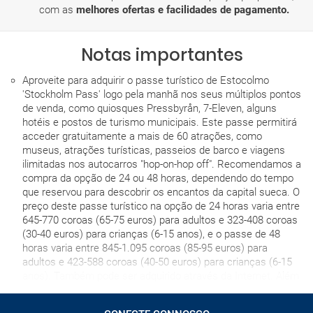
com as
melhores ofertas e facilidades de pagamento.
Notas importantes
Aproveite para adquirir o passe turístico de Estocolmo
'Stockholm Pass' logo pela manhã nos seus múltiplos pontos
de venda, como quiosques Pressbyrån, 7-Eleven, alguns
hotéis e postos de turismo municipais. Este passe permitirá
acceder gratuitamente a mais de 60 atrações, como
museus, atrações turísticas, passeios de barco e viagens
ilimitadas nos autocarros "hop-on-hop off". Recomendamos a
compra da opção de 24 ou 48 horas, dependendo do tempo
que reservou para descobrir os encantos da capital sueca. O
preço deste passe turístico na opção de 24 horas varia entre
645-770 coroas (65-75 euros) para adultos e 323-408 coroas
(30-40 euros) para crianças (6-15 anos), e o passe de 48
horas varia entre 845-1.095 coroas (85-95 euros) para
adultos e 423-588 coroas (40-50 euros) para crianças (6-15
anos). Também pode ser adquirido através da Internet. Além
disso a sua aquisição inclui também uma guia informativa
gratuita da cidade que lhe será entregue ao levantar o passe