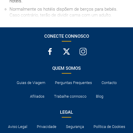
hotéis.
Normalmente os hotéis dispõem de berços para bebés.
Caso contrário, terão de dividir cama com um adulto.
Consulte a documentação necessária para entrar os
destinos visitados e para trânsito nos países onde são feitas
escalas aéreas.
CONECTE CONNOSCO
QUEM SOMOS
Guias de Viagem
Perguntas Frequentes
Contacto
Afiliados
Trabalhe connosco
Blog
LEGAL
Aviso Legal
Privacidade
Segurança
Política de Cookies