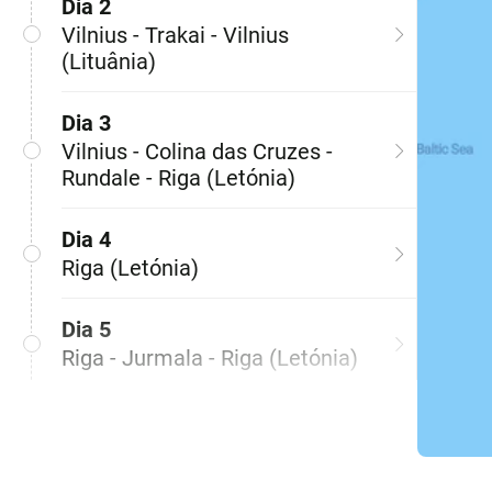
Dia 2
Vilnius - Trakai - Vilnius
(Lituânia)
Dia 3
Vilnius - Colina das Cruzes -
Rundale - Riga (Letónia)
Dia 4
Riga (Letónia)
Dia 5
Riga - Jurmala - Riga (Letónia)
Dia 6
Riga - Pärnu - Talin (Estónia)