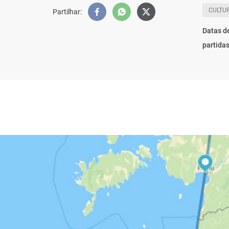
CULTUR
Partilhar
:
Datas d
partida