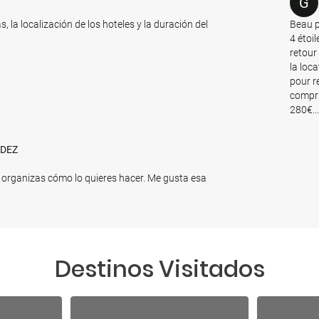
G
, la localización de los hoteles y la duración del
Beau p
4 étoi
retour
la loca
pour r
compri
280€..
NDEZ
 organizas cómo lo quieres hacer. Me gusta esa
Destinos Visitados