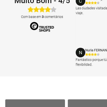
Muito Bom
-
4/5
C
Las ciudades visitadas
viaje.
Com base em
3
comentários
Nuria FERNA
N
Fantástico porque tú
flexibilidad.