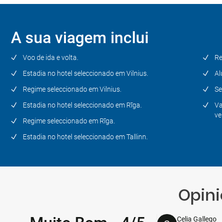
Dia 7
Talin (Estónia)
A sua viagem inclui
Dia 8
Voo de ida e volta.
Re
Tallinn - Cidade de origem
Estadia no hotel seleccionado em Vilnius.
Al
Regime seleccionado em Vilnius.
Se
Estadia no hotel seleccionado em Rīga.
Va
ve
Regime seleccionado em Rīga.
Estadia no hotel seleccionado em Tallinn.
Opini
Celia Gallego