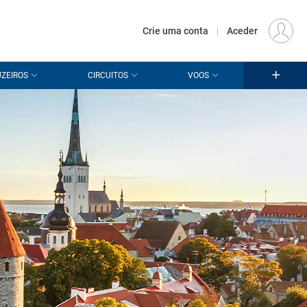
€
Origem
LISBOA (LIS)
PT
EUR
Crie uma conta
|
Aceder
ZEIROS
CIRCUITOS
VOOS