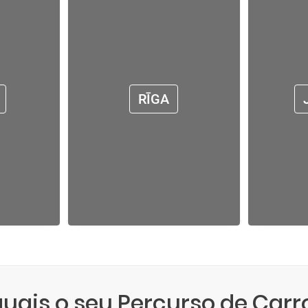
RĪGA
quais o seu Percurso de Car