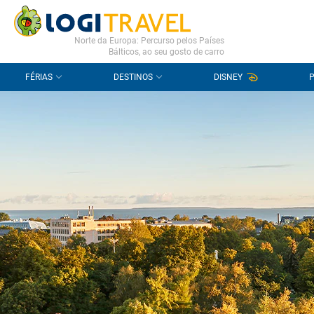
CONTACTO
PERGUNTAS FREQUENTES
Norte da Europa: Percurso pelos Países
Bálticos, ao seu gosto de carro
FÉRIAS
DESTINOS
DISNEY