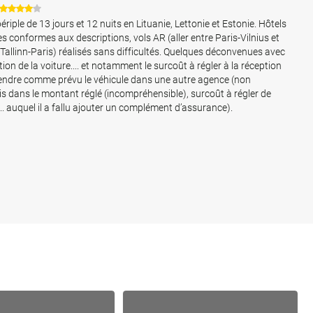
ériple de 13 jours et 12 nuits en Lituanie, Lettonie et Estonie. Hôtels
les conformes aux descriptions, vols AR (aller entre Paris-Vilnius et
 Tallinn-Paris) réalisés sans difficultés. Quelques déconvenues avec
tion de la voiture.... et notamment le surcoût à régler à la réception
endre comme prévu le véhicule dans une autre agence (non
s dans le montant réglé (incompréhensible), surcoût à régler de
... auquel il a fallu ajouter un complément d’assurance).