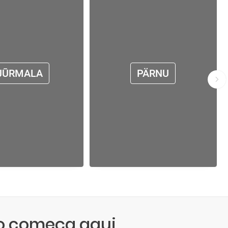
JŪRMALA
PÄRNU
ro começa aqui