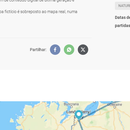
ém de conteúdo digital de última geração e
NATUR
pa fictício é sobreposto ao mapa real, numa
Datas d
partida
Partilhar
: