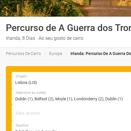
Percurso de A Guerra dos Tro
Irlanda, 8 Dias · Ao seu gosto de carro
Percursos De Carro
Europa
Irlanda: Percurso De A Guerra D
Origem
Selecione as noites
Data de início
Quartos