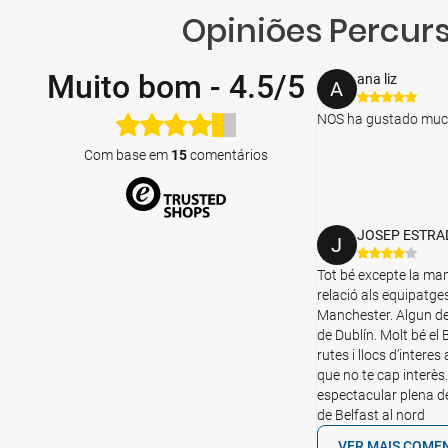
Derry - Londonderry - Dublin
Opiniões Percurs
Dia 8
Muito bom
-
4.5/5
ana liz
A
Dublin - Cidade de origem
NOS ha gustado mucho
Com base em
15
comentários
JOSEP ESTRA
J
Tot bé excepte la man
relació als equipatg
Manchester. Algun de
de Dublín. Molt bé el
rutes i llocs d’inter
que no te cap interès.
espectacular plena de
de Belfast al nord
VER MAIS COME