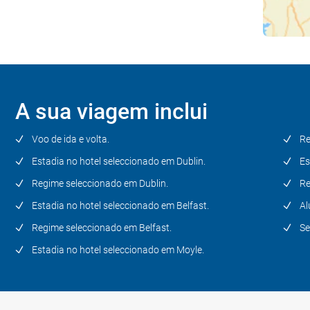
Antrim - Moyle
Dia 5
Moyle - Rota Costeira da
Calçada (Ballycastle - Ballintoy -
Larrybane - Ponte e Ilha de
A sua viagem inclui
Carrick-a-Rede - Calçada do
Gigante - Destilaria de
Bushmills - Castelo de Dunluce
Voo de ida e volta.
Re
- Praia Portstewart - Templo de
Estadia no hotel seleccionado em Dublin.
Es
Mussenden - Montanha
Regime seleccionado em Dublin.
Re
Binevenagh - Derry -
Londonderry)
Estadia no hotel seleccionado em Belfast.
Al
Regime seleccionado em Belfast.
Se
Dia 6
Estadia no hotel seleccionado em Moyle.
Derry-Londonderry e arredores
Dia 7