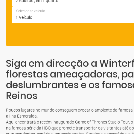
Selecionar veículo
Siga em direcção a Winterf
florestas ameaçadoras, p
deslumbrantes e os famoso
Reinos
Poucos lugares no mundo conseguem evocar o ambiente da famosa s
a Ilha Esmeralda.
Aqui encontrará o recém-inaugurado Game of Thrones Studio Tour, o
na famosa série da HBO que promete transportar os visitantes até 