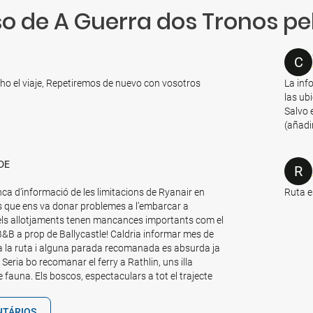
o de A Guerra dos Tronos pe
C
 el viaje, Repetiremos de nuevo con vosotros
La inf
las ub
Salvo 
(añadi
DE
R
ca d’informació de les limitacions de Ryanair en
Ruta e
es que ens va donar problemes a l’embarcar a
ls allotjaments tenen mancances importants com el
 B&B a prop de Ballycastle! Caldria informar mes de
es a la ruta i alguna parada recomanada es absurda ja
 Seria bo recomanar el ferry a Rathlin, uns illa
 fauna. Els boscos, espectaculars a tot el trajecte
NTÁRIOS