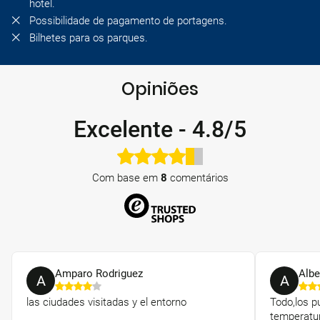
hotel.
Possibilidade de pagamento de portagens.
Bilhetes para os parques.
Opiniões
Excelente
-
4.8/5
Com base em
8
comentários
Amparo Rodriguez
Albe
A
A
las ciudades visitadas y el entorno
Todo,los pu
temperatur