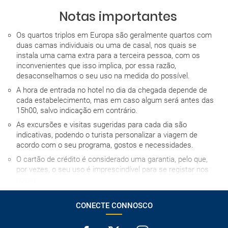
Notas importantes
Os quartos triplos em Europa são geralmente quartos com
duas camas individuais ou uma de casal, nos quais se
instala uma cama extra para a terceira pessoa, com os
inconvenientes que isso implica, por essa razão,
desaconselhamos o seu uso na medida do possível.
A hora de entrada no hotel no dia da chegada depende de
cada estabelecimento, mas em caso algum será antes das
15h00, salvo indicação em contrário.
As excursões e visitas sugeridas para cada dia são
indicativas, podendo o turista personalizar a viagem de
acordo com o seu programa, gostos e necessidades.
O cartão de crédito é considerado uma garantia, pelo que,
por vezes, o seu uso é imprescindível para se registar nos
hotéis.
Normalmente os hotéis dispõem de berços para bebés.
Caso contrário, terão de dividir cama com um adulto.
CONECTE CONNOSCO
Para a recolha do automóvel de aluguer é necessário um