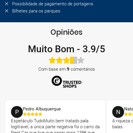
Possibilidade de pagamento de portagens.
Bilhetes para os parques.
Opiniões
Muito Bom
-
3.9/5
Com base em
9
comentários
Pedro Albuquerque
Nata
P
N
Espetáculo TudoMuito bem tratado pala
A riqueza c
logitravel, a única parte negativa foi o carro da
baías.
Rent Car que tive que pagar mais 138€ que