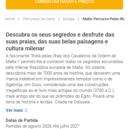
CONSULTAR DATAS E PREÇOS
Home
Percursos De Carro
Europa
Malta: Percurso Pelas Ilhas
Descubra os seus segredos e desfrute das
suas praias, das suas belas paisagens e
cultura milenar
A fascinante "Rota pelas Ilhas dos Cavaleiros da Ordem de
Malta I" permitir-lhe-á conhecer todos os segredos escondidos
pela milenar República europeia de Malta. Ao volante,
descobrirá mais de 7000 anos de história, que deixaram uma
marca indelével em impressionantes templos como o de
Ggatntija, em Gozo, considerado uma das construções
megalíticas ao ar livre mais antigas do mundo (3700 a.C.),
mais antigo até do que as pirâmides do Egito. Pisará uma
terra de história e lendas. Citada na Odisseia...
Ver mais
Datas de Partida
Partidas de agosto 2026 Até julho 2027