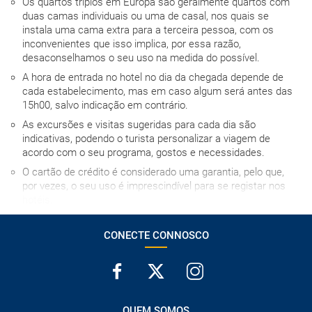
Os quartos triplos em Europa são geralmente quartos com
duas camas individuais ou uma de casal, nos quais se
instala uma cama extra para a terceira pessoa, com os
inconvenientes que isso implica, por essa razão,
desaconselhamos o seu uso na medida do possível.
A hora de entrada no hotel no dia da chegada depende de
cada estabelecimento, mas em caso algum será antes das
15h00, salvo indicação em contrário.
As excursões e visitas sugeridas para cada dia são
indicativas, podendo o turista personalizar a viagem de
acordo com o seu programa, gostos e necessidades.
O cartão de crédito é considerado uma garantia, pelo que,
por vezes, o seu uso é imprescindível para se registar nos
hotéis.
Normalmente os hotéis dispõem de berços para bebés.
Caso contrário, terão de dividir cama com um adulto.
CONECTE CONNOSCO
Para a recolha do automóvel de aluguer é necessário um
cartão de crédito (não de débito) em nome do titular da
reserva, que também deve ser o principal condutor do
veículo.
QUEM SOMOS