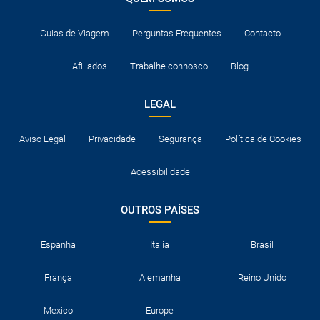
Consulte a documentação necessária para entrar os
destinos visitados e para trânsito nos países onde são feitas
escalas aéreas.
Guias de Viagem
Perguntas Frequentes
Contacto
Afiliados
Trabalhe connosco
Blog
LEGAL
Aviso Legal
Privacidade
Segurança
Política de Cookies
Acessibilidade
OUTROS PAÍSES
Espanha
Italia
Brasil
França
Alemanha
Reino Unido
Mexico
Europe