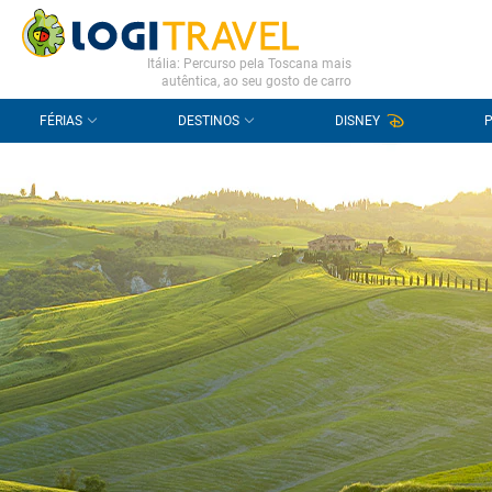
CONTACTO
PERGUNTAS FREQUENTES
Itália: Percurso pela Toscana mais
autêntica, ao seu gosto de carro
FÉRIAS
DESTINOS
DISNEY