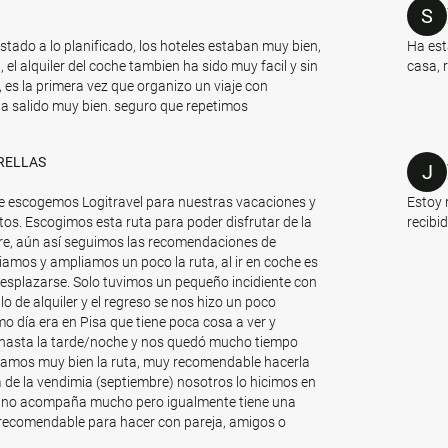
S
ustado a lo planificado, los hoteles estaban muy bien,
Ha est
l, el alquiler del coche tambien ha sido muy facil y sin
casa, 
es la primera vez que organizo un viaje con
 salido muy bien. seguro que repetimos
RELLAS
J
e escogemos Logitravel para nuestras vacaciones y
Estoy 
s. Escogimos esta ruta para poder disfrutar de la
recibid
re, aún así seguimos las recomendaciones de
amos y ampliamos un poco la ruta, al ir en coche es
esplazarse. Solo tuvimos un pequeño incidiente con
lo de alquiler y el regreso se nos hizo un poco
mo día era en Pisa que tiene poca cosa a ver y
 hasta la tarde/noche y nos quedó mucho tiempo
loramos muy bien la ruta, muy recomendable hacerla
 de la vendimia (septiembre) nosotros lo hicimos en
po no acompaña mucho pero igualmente tiene una
recomendable para hacer con pareja, amigos o