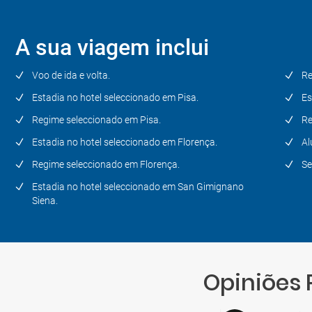
Siena - San Galgano - Siena
A sua viagem inclui
Dia 8
Siena - Sul da Toscana
Voo de ida e volta.
Re
(Montalcino - Pienza -
Montepulciano) - Arezzo - Pisa
Estadia no hotel seleccionado em Pisa.
Es
Regime seleccionado em Pisa.
Re
Dia 9
Estadia no hotel seleccionado em Florença.
Al
Pisa - Cidade de origem
Regime seleccionado em Florença.
Se
Estadia no hotel seleccionado em San Gimignano
Siena.
Opiniões 