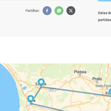
Partilhar
:
Datas d
partida