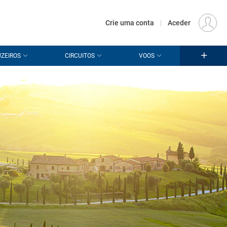
€
Origem
LISBOA (LIS)
PT
EUR
Crie uma conta
|
Aceder
ZEIROS
CIRCUITOS
VOOS