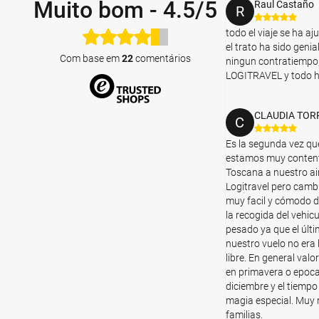
Muito bom
-
4.5/5
Raul Castaño
R
todo el viaje se ha aj
el trato ha sido genia
Com base em
22
comentários
ningun contratiempo, 
LOGITRAVEL y todo ha
CLAUDIA TOR
C
Es la segunda vez qu
estamos muy contento
Toscana a nuestro ai
Logitravel pero cambi
muy facil y cómodo d
la recogida del vehicu
pesado ya que el últi
nuestro vuelo no era
libre. En general va
en primavera o epoca
diciembre y el tiem
magia especial. Muy 
familias.