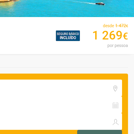
1
472
desde
€
1
269
€
por pessoa