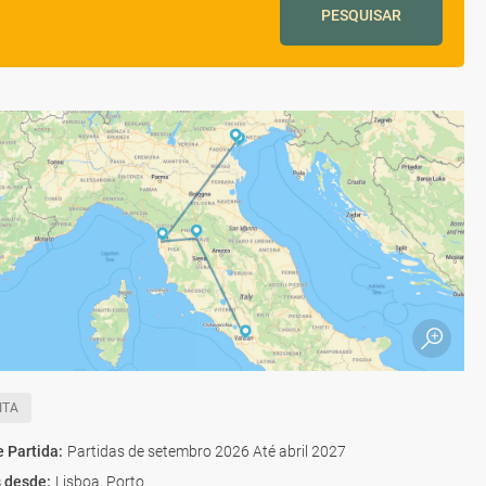
PESQUISAR
ITA
e Partida
:
Partidas de setembro 2026 Até abril 2027
s desde
:
Lisboa, Porto