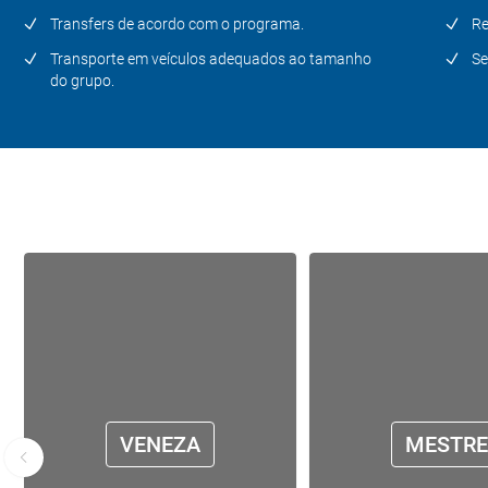
Transfers de acordo com o programa.
Re
Transporte em veículos adequados ao tamanho
Se
do grupo.
VENEZA
MESTRE