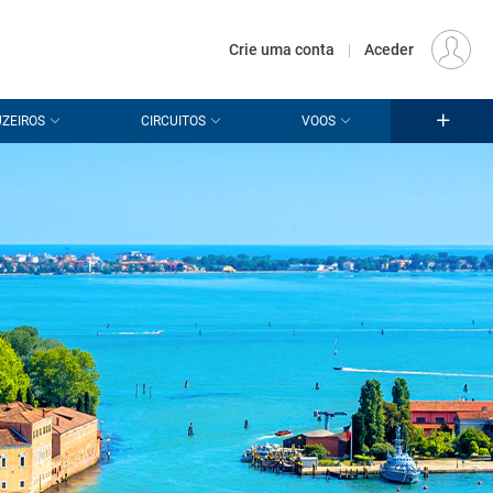
€
Origem
LISBOA (LIS)
PT
EUR
Crie uma conta
|
Aceder
ZEIROS
CIRCUITOS
VOOS