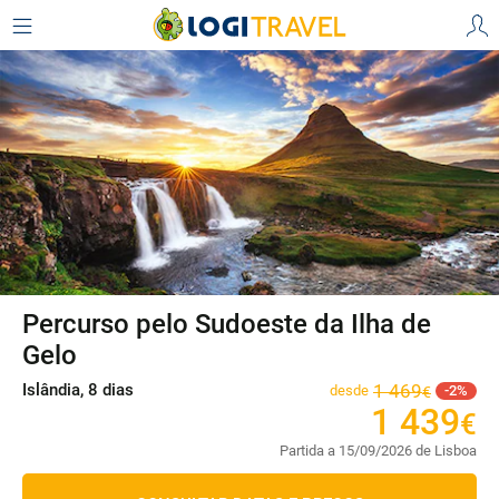
Percurso pelo Sudoeste da Ilha de
Gelo
Islândia, 8 dias
1
469
desde
2
€
1
439
€
Partida a 15/09/2026 de Lisboa