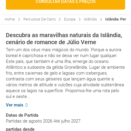
CONSULTAR DATAS E PREÇOS
Home
Percursos De Carro
Europa
Islândia
Islândia: Perc
Descubra as maravilhas naturais da Islândia,
cenário de romance de Júlio Verne
Tem um dos céus mais mágicos do mundo. Porque a aurora
boreal é caprichosa e não se deixa ver num lugar qualquer.
Este país, que também é uma ilha, emerge do oceano
Atlântico a sudoeste da gélida Gronelândia. Lugar de ambiente
frio, entre cavernas de gelo e lagoas com icebergues,
contrasta com seus géiseres que lançam água quente a
vários metros de altitude e vulcões cuja atividade subterrânea
aquece os lagos na superfície. Propomos-lhe uma rota pelo
sul e oeste...
Ver mais
Datas de Partida
Partidas de agosto 2026 Até julho 2027
partidas desde