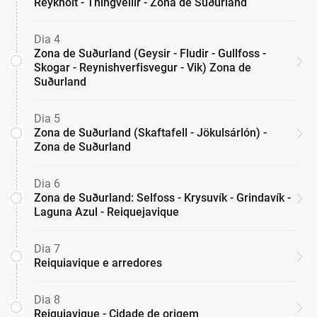
Reykholt - Thingvellir - Zona de Suðurland
Dia 4
Zona de Suðurland (Geysir - Fludir - Gullfoss -
Skogar - Reynishverfisvegur - Vik) Zona de
Suðurland
Dia 5
Zona de Suðurland (Skaftafell - Jökulsárlón) -
Zona de Suðurland
Dia 6
Zona de Suðurland: Selfoss - Krysuvík - Grindavík -
Laguna Azul - Reiquejavique
Dia 7
Reiquiavique e arredores
Dia 8
Reiquiavique - Cidade de origem