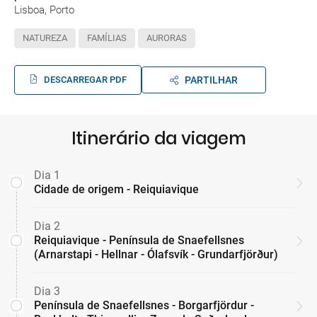
Lisboa, Porto
NATUREZA
FAMÍLIAS
AURORAS
DESCARREGAR PDF
PARTILHAR
Itinerário da viagem
Dia 1
Cidade de origem - Reiquiavique
Dia 2
Reiquiavique - Península de Snaefellsnes
(Arnarstapi - Hellnar - Ólafsvík - Grundarfjörður)
Dia 3
Península de Snaefellsnes - Borgarfjördur -