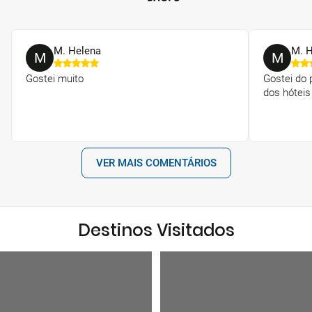
M. Helena
M. 
M
M
Gostei muito
Gostei do 
dos hóteis
VER MAIS COMENTÁRIOS
Destinos Visitados