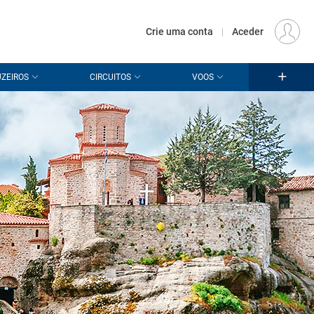
€
Origem
LISBOA (LIS)
PT
EUR
Crie uma conta
|
Aceder
ZEIROS
CIRCUITOS
VOOS