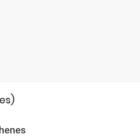
es)
thenes