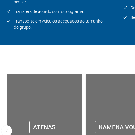
similar.
Re
Transfers de acordo com o programa.
Se
Transporte em veículos adequados ao tamanho
do grupo.
ATENAS
KAMENA VO