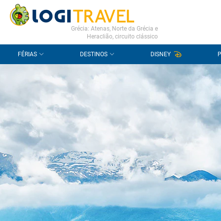
CONTACTO
PERGUNTAS FREQUENTES
Grécia: Atenas, Norte da Grécia e
Heraclião, circuito clássico
FÉRIAS
DESTINOS
DISNEY