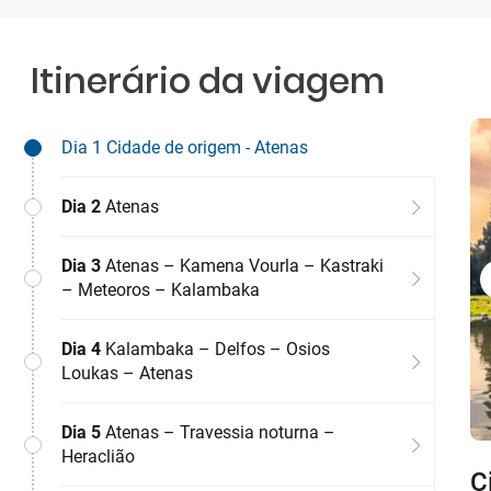
Itinerário da viagem
Dia 1
Cidade de origem - Atenas
Dia 2
Atenas
Dia 3
Atenas – Kamena Vourla – Kastraki
– Meteoros – Kalambaka
Dia 4
Kalambaka – Delfos – Osios
Loukas – Atenas
Dia 5
Atenas – Travessia noturna –
Heraclião
C
A
A
K
A
H
H
H
H
A