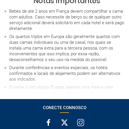
Notas importantes
Bebés de até 2 anos em França devem compartilhar a cama
com adultos. Caso necessite de berço ou de qualquer outro
serviço adicional deverá solicitá-lo em cada hotel e será pago
diretamente.
Os quartos triplos em Europa são geralmente quartos com
duas camas individuais ou uma de casal, nos quais se
instala uma cama extra para a terceira pessoa, com os
inconvenientes que isso implica, por essa razão,
desaconselhamos o seu uso na medida do possível.
Durante conferências e eventos especiais, os hotéis
confirmados e locais de alojamento podem ser alternativos
aos indicados.
Durante o circuito por Europa, apenas uma mala e uma
bagagem de mão por pessoa são permitidas.
A hora de entrada no hotel no dia da chegada depende de
cada estabelecimento, mas em caso algum será antes das
CONECTE CONNOSCO
15h00, salvo indicação em contrário.
Os grupos podem ser multilíngues.
A ordem do itinerário pode alterar-se por motivos de