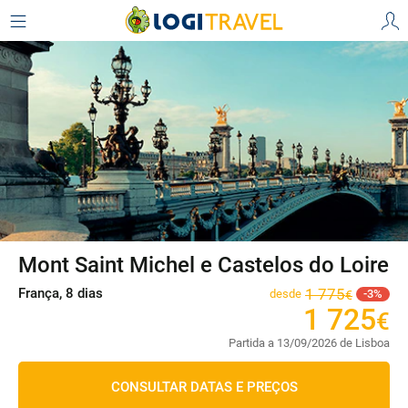
Mont Saint Michel e Castelos do Loire
França, 8 dias
1
775
desde
3
€
1
725
€
Partida a 13/09/2026 de Lisboa
CONSULTAR DATAS E PREÇOS