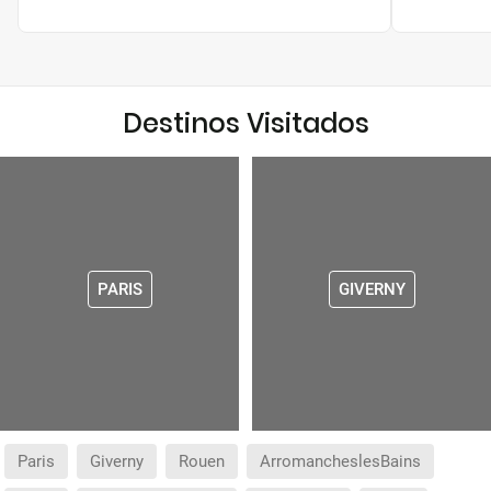
Destinos Visitados
PARIS
GIVERNY
Paris
Giverny
Rouen
ArromancheslesBains