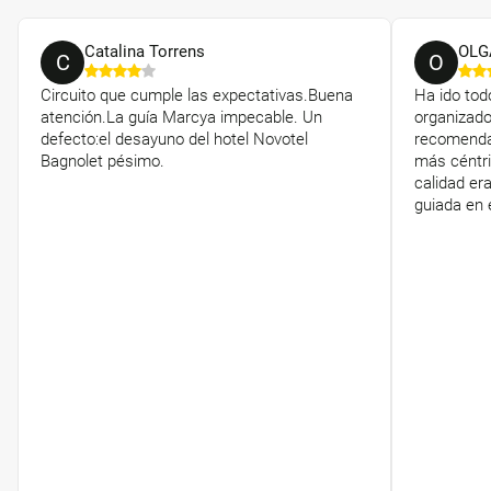
Catalina Torrens
OLG
C
O
Circuito que cumple las expectativas.Buena
Ha ido tod
atención.La guía Marcya impecable. Un
organizad
defecto:el desayuno del hotel Novotel
recomendac
Bagnolet pésimo.
más céntri
calidad era
guiada en e