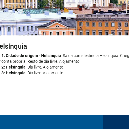
elsínquia
ovaniemi
a 1: Cidade de origem - Helsínquia
a 4: Helsínquia - Rovaniemi
. Transfer até ao aeroporto por conta própri
. Saída com destino a Helsínquia. Che
 conta própria. Resto de dia livre. Alojamento.
 ao hotel selecionado em Rovaniemi por conta própria. Resto de dia livre
a 2: Helsínquia
a 5: Rovaniemi
. Dia livre. Alojamento.
. Dia livre. Alojamento.
a 3: Helsínquia
a 6: Rovaniemi
. Dia livre. Alojamento.
. Dia livre. Alojamento.
a 7: Rovaniemi - Cidade de origem
. Transfer até ao aeroporto por conta
agem e dos nossos serviços.