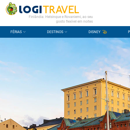
CONTACTO
PERGUNTAS FREQUENTES
Finlândia: Helsinque e Rovaniemi, ao seu
gosto flexível em noites
FÉRIAS
DESTINOS
DISNEY