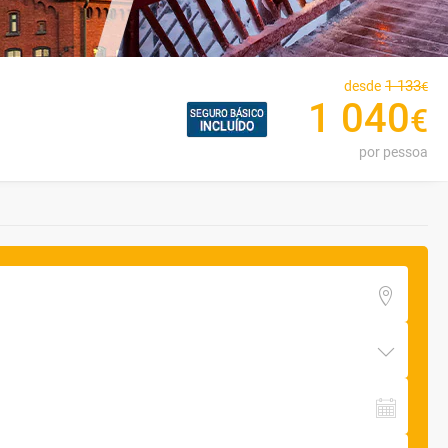
1
133
desde
€
1
040
€
por pessoa