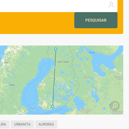
PESQUISAR
URA
URBANITA
AURORAS