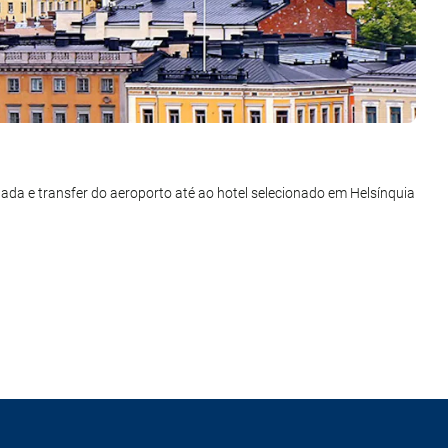
a. Voo de Helsínquia a Rovaniemi. Chegada e transfer do aeroporto
gada e transfer do aeroporto até ao hotel selecionado em Helsínquia
. Alojamento.
 própria. Voo com destino ao cidade de origem. Chegada. Fim da