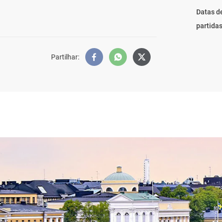
Datas d
partida
Partilhar
: