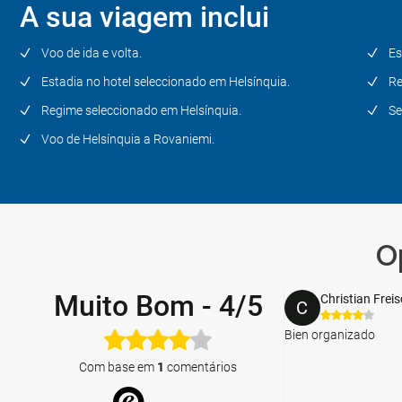
A sua viagem inclui
Voo de ida e volta.
Es
Estadia no hotel seleccionado em Helsínquia.
Re
Regime seleccionado em Helsínquia.
Se
Voo de Helsínquia a Rovaniemi.
O
Muito Bom
-
4/5
Christian Frei
C
Bien organizado
Com base em
1
comentários