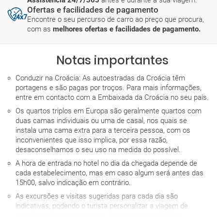
Assistência 24/7/365
antes e durante a sua viagem.
Ofertas e facilidades de pagamento
Encontre o seu percurso de carro ao preço que procura,
com as
melhores ofertas e facilidades de pagamento.
Notas importantes
Conduzir na Croácia: As autoestradas da Croácia têm
portagens e são pagas por troços. Para mais informações,
entre em contacto com a Embaixada da Croácia no seu país.
Os quartos triplos em Europa são geralmente quartos com
duas camas individuais ou uma de casal, nos quais se
instala uma cama extra para a terceira pessoa, com os
inconvenientes que isso implica, por essa razão,
desaconselhamos o seu uso na medida do possível.
A hora de entrada no hotel no dia da chegada depende de
cada estabelecimento, mas em caso algum será antes das
15h00, salvo indicação em contrário.
As excursões e visitas sugeridas para cada dia são
indicativas, podendo o turista personalizar a viagem de
acordo com o seu programa, gostos e necessidades.