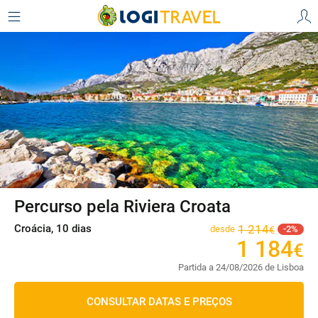
Percurso pela Riviera Croata
Croácia, 10 dias
1
214
desde
2
€
1
184
€
Partida a 24/08/2026 de Lisboa
CONSULTAR DATAS E PREÇOS