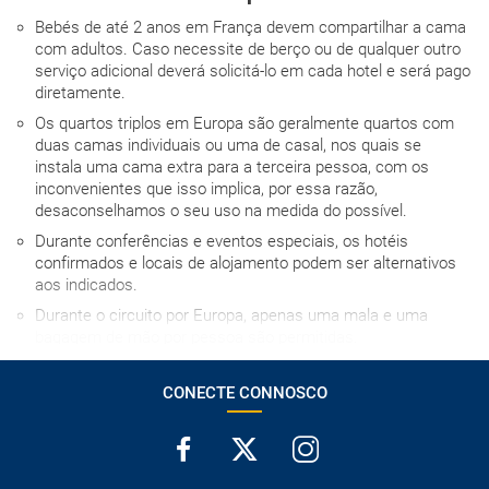
Bebés de até 2 anos em França devem compartilhar a cama
com adultos. Caso necessite de berço ou de qualquer outro
serviço adicional deverá solicitá-lo em cada hotel e será pago
diretamente.
Os quartos triplos em Europa são geralmente quartos com
duas camas individuais ou uma de casal, nos quais se
instala uma cama extra para a terceira pessoa, com os
inconvenientes que isso implica, por essa razão,
desaconselhamos o seu uso na medida do possível.
Durante conferências e eventos especiais, os hotéis
confirmados e locais de alojamento podem ser alternativos
aos indicados.
Durante o circuito por Europa, apenas uma mala e uma
bagagem de mão por pessoa são permitidas.
A hora de entrada no hotel no dia da chegada depende de
cada estabelecimento, mas em caso algum será antes das
CONECTE CONNOSCO
15h00, salvo indicação em contrário.
Os grupos podem ser multilíngues.
Bebés de até 2 anos em Itália devem compartilhar a cama