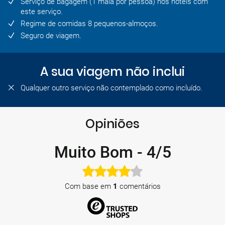
Serviço de bagagem (1 mala por pessoa) nos hotéis com
este serviço.
Regime de comidas 8 pequenos-almoços.
Seguro de viagem.
A sua viagem não inclui
Qualquer outro serviço não contemplado como incluído.
Opiniões
Muito Bom
-
4/5
Com base em
1
comentários