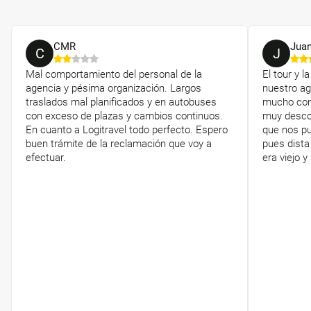
CMR
Jua
C
J
Mal comportamiento del personal de la
El tour y l
agencia y pésima organización. Largos
nuestro ag
traslados mal planificados y en autobuses
mucho con
con exceso de plazas y cambios continuos.
muy descon
En cuanto a Logitravel todo perfecto. Espero
que nos pu
buen trámite de la reclamación que voy a
pues dista
efectuar.
era viejo 