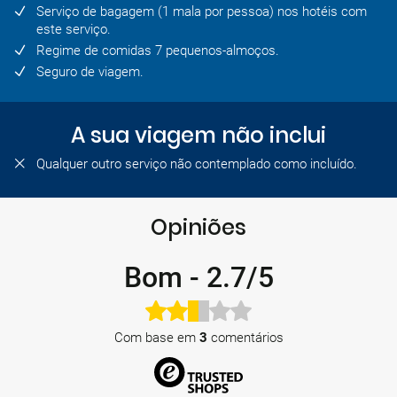
Serviço de bagagem (1 mala por pessoa) nos hotéis com
este serviço.
Regime de comidas 7 pequenos-almoços.
Seguro de viagem.
A sua viagem não inclui
Qualquer outro serviço não contemplado como incluído.
Opiniões
Bom
-
2.7/5
Com base em
3
comentários