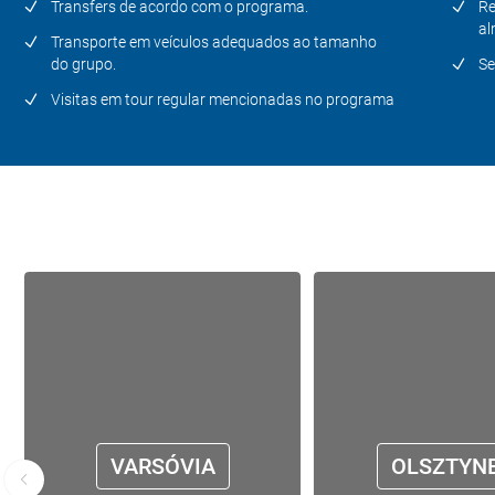
Transfers de acordo com o programa.
Re
al
Transporte em veículos adequados ao tamanho
Dia 14
Vilnius
do grupo.
Se
Visitas em tour regular mencionadas no programa
Dia 15
Vilnius – Grutas Park – Augustow
– Varsóvia
Dia 16
Varsóvia - Cidade de origem
VARSÓVIA
OLSZTYN