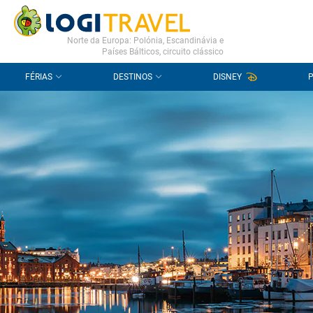
CONTACTO
PERGUNTAS FREQUENTES
Norte da Europa: Polónia, Escandinávia e
Países Bálticos, circuito clássico
FÉRIAS
DESTINOS
DISNEY