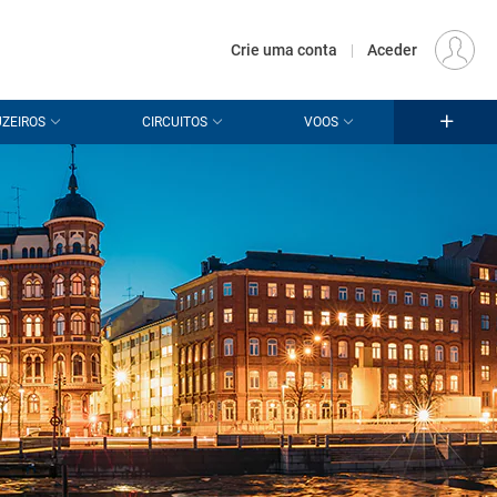
€
Origem
LISBOA (LIS)
PT
EUR
Crie uma conta
|
Aceder
ZEIROS
CIRCUITOS
VOOS