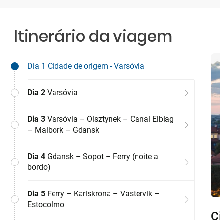
Itinerário da viagem
Dia 1
Cidade de origem - Varsóvia
Dia 2
Varsóvia
Dia 3
Varsóvia – Olsztynek – Canal Elblag
– Malbork – Gdansk
Dia 4
Gdansk – Sopot – Ferry (noite a
bordo)
Dia 5
Ferry – Karlskrona – Vastervik –
Estocolmo
C
V
V
G
F
E
E
F
H
T
T
R
R
V
V
V