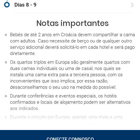
Dias 8 - 9
Notas importantes
Bebés de até 2 anos em Croácia devem compartilhar a cama
com adultos. Caso necessite de berço ou de qualquer outro
serviço adicional deverá solicitá-lo em cada hotel e será pago
diretamente.
Os quartos triplos em Europa são geralmente quartos com
duas camas individuais ou uma de casal, nos quais se
instala uma cama extra para a terceira pessoa, com os
inconvenientes que isso implica, por essa razão,
desaconselhamos o seu uso na medida do possível.
Durante conferências e eventos especiais, os hotéis
confirmados e locais de alojamento podem ser alternativos
aos indicados.
Durante o circuito por Europa, apenas uma mala e uma
bagagem de mão por pessoa são permitidas.
A hora de entrada no hotel no dia da chegada depende de
cada estabelecimento, mas em caso algum será antes das
CONECTE CONNOSCO